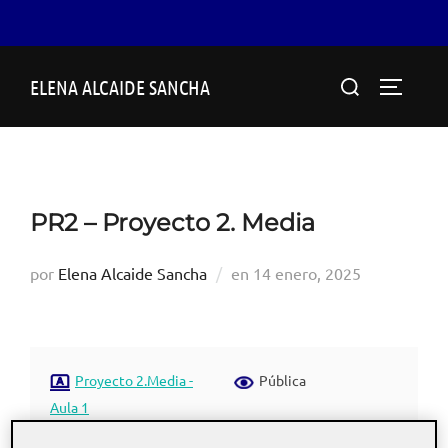
Saltar
Buscar:
ELENA ALCAIDE SANCHA
al
ALTERN
contenido
PR2 – Proyecto 2. Media
Publicado
por
Elena Alcaide Sancha
en
14 enero, 2025
el
Proyecto 2.Media -
Pública
Aula 1