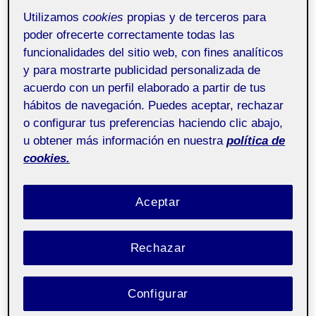
Utilizamos
cookies
propias y de terceros para
A todos vosotros… ¡Lo hemos conseguido!
poder ofrecerte correctamente todas las
funcionalidades del sitio web, con fines analíticos
Hemos llegado al final del semestre, y me gustaría
y para mostrarte publicidad personalizada de
felicitarnos por nuestro esfuerzo en esta asignatura.
acuerdo con un perfil elaborado a partir de tus
Estoy convencida de que todo este trabajo ha valido la
hábitos de navegación. Puedes aceptar, rechazar
pena.
o configurar tus preferencias haciendo clic abajo,
u obtener más información en nuestra
política de
A continuación, me gustaría compartir con vosotros el
cookies.
videotutorial que acompaña a mi proyecto presentado
en el curso de Proyecto 2. Media.
Aceptar
Durante la grabación del vídeo en directo surgió un
Rechazar
pequeño problema: si la webcam del OBS estaba
activada, el vídeo del código no se reproducía. A pesar
Configurar
de este inconveniente técnico, las instrucciones